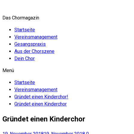
Zum
Inhalt
Das Chormagazin
springen
Startseite
Vereinsmanagement
Gesangspraxis
Aus der Chorszene
Dein Chor
Menü
Startseite
Vereinsmanagement
Gründet einen Kinderchor!
Gründet einen Kinderchor
Gründet einen Kinderchor
19. November 2018
19. November 2018
0