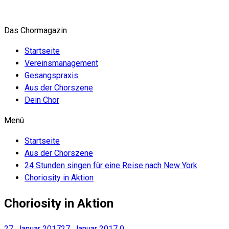
Zum
Inhalt
Das Chormagazin
springen
Startseite
Vereinsmanagement
Gesangspraxis
Aus der Chorszene
Dein Chor
Menü
Startseite
Aus der Chorszene
24 Stunden singen für eine Reise nach New York
Choriosity in Aktion
Choriosity in Aktion
27. Januar 2017
27. Januar 2017
0