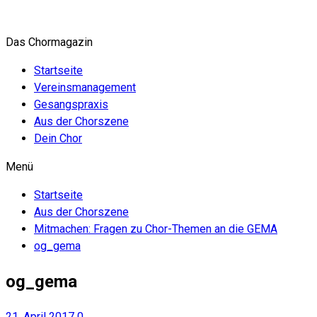
Zum
Inhalt
Das Chormagazin
springen
Startseite
Vereinsmanagement
Gesangspraxis
Aus der Chorszene
Dein Chor
Menü
Startseite
Aus der Chorszene
Mitmachen: Fragen zu Chor-Themen an die GEMA
og_gema
og_gema
21. April 2017
0