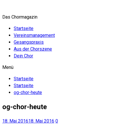
Zum
Inhalt
Das Chormagazin
springen
Startseite
Vereinsmanagement
Gesangspraxis
Aus der Chorszene
Dein Chor
Menü
Startseite
Startseite
og-chor-heute
og-chor-heute
18. Mai 2016
18. Mai 2016
0