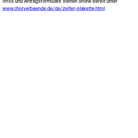
Infos und Antragsformulare stehen online bereit unter
www.chorverbaende.de/de/zelter-plakette.html
.